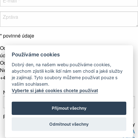
* povinné údaje
Odesláním formuláře souhlasíte se zpracováním osobních
Používáme cookies
údajů.
Více info
Odeslat zprávu
Dobrý den, na našem webu používáme cookies,
Nebo nás kontaktujte telefonicky
abychom zjistili kolik lidí nám sem chodí a jaké služby
+421 907 281 123
je zajímají. Tyto soubory můžeme používat pouze s
vaším souhlasem.
Vyberte si jaké cookies chcete používat
Newsletter
Přijmout všechny
Přihlásit odběr
Gallery Gwerk © Copyright 2017 - 2026 | Dizajn by
Odmítnout všechny
4MEMEDIA