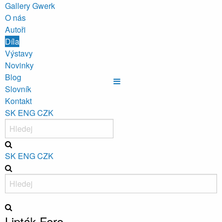
Gallery Gwerk
O nás
Autoři
Díla
Výstavy
Novinky
Blog
Slovník
Kontakt
SK
ENG
CZK
SK
ENG
CZK
Lipták Fero