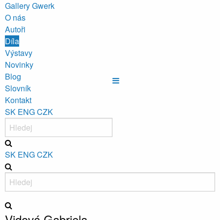
Gallery Gwerk
O nás
Autoři
Díla
Výstavy
Novinky
Blog
Slovník
Kontakt
SK
ENG
CZK
SK
ENG
CZK
Vidová Gabriela