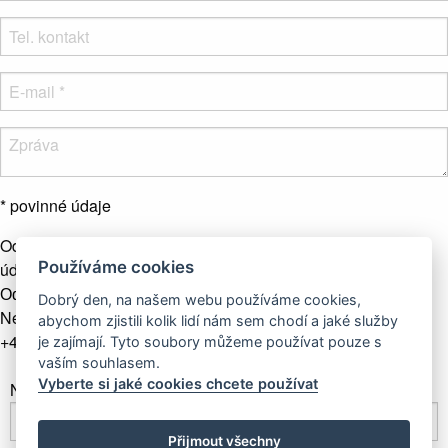
* povinné údaje
Odesláním formuláře souhlasíte se zpracováním osobních
Používáme cookies
údajů.
Více info
Odeslat zprávu
Dobrý den, na našem webu používáme cookies,
Nebo nás kontaktujte telefonicky
abychom zjistili kolik lidí nám sem chodí a jaké služby
+421 907 281 123
je zajímají. Tyto soubory můžeme používat pouze s
vaším souhlasem.
Vyberte si jaké cookies chcete používat
Newsletter
Přijmout všechny