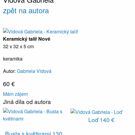
zpět na autora
Keramický talíř
Nové
32 x 32 x 5 cm
keramika
Autor:
Gabriela Vidová
60 €
Mám zájem
Jiná díla od autora
Loď
140 €
Busta s květinami
130