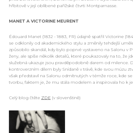
hřbitově v její oblíbené pařížské čtvrti Montparnasse.
MANET A VICTORINE MEURENT
Édouard Manet (1832 - 1883, FR) údajně spatřil Victorine (184
se odklonily od akademického stylu a změnily tehdejší uměleck
způsobilo skandál, kdy bylo poprvé vystaveno na Salonu v Pa
ženy, ale spíše několik detailů, které poukazovaly na to, že jd
služebná ukazuje jsou pravděpodobně darem od milence. Dráž
kontroverzním dílem byly Snídaně v trávě, kde svou múzu zt
však představil na Salonu odmítnutých v témže roce, kde se s
tvorbu, faktem je, že mu stála modelem a inspirovala ho k 
Celý blog čtěte
ZDE
(v slovenštině)