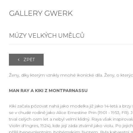
GALLERY GWERK
MÚZY VELKÝCH UMĚLCŮ
ZPĚT
Ženy, díky kterým vznikly mnohé ikonické díla. Ženy, o kterých 
MAN RAY A KIKI Z MONTPARNASSU
Kiki začala pózovat nahá jako modelka již jako 14-letá a brzy 
se v chudé rodině jako Alice Ernestine Prin (1901 - 1953, FR)
trval celých osm let a nebyl velmi klidný. Raya však inspirov
Violin d'Ingres, 1924), kde její záda ztvárnil jako violu. Po 
příliš benevolentním, bohémským životem. Byla kabaretní z