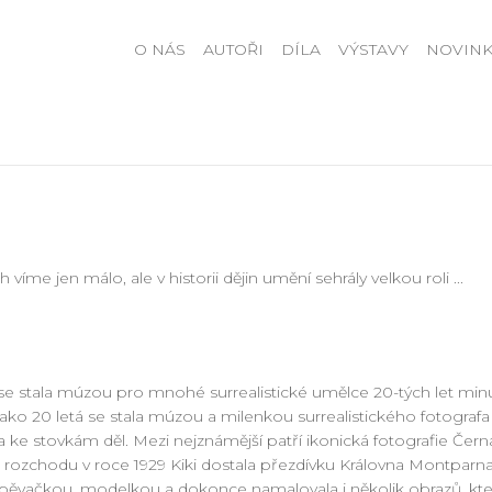
O NÁS
AUTOŘI
DÍLA
VÝSTAVY
NOVINK
víme jen málo, ale v historii dějin umění sehrály velkou roli ...
se stala múzou pro mnohé surrealistické umělce 20-tých let minuléh
. Jako 20 letá se stala múzou a milenkou surrealistického fotograf
ala ke stovkám děl. Mezi nejznámější patří ikonická fotografie Čern
jejich rozchodu v roce 1929 Kiki dostala přezdívku Královna Montpar
pěvačkou, modelkou a dokonce namalovala i několik obrazů, kter