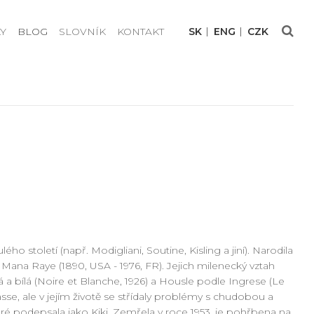
Y
BLOG
SLOVNÍK
KONTAKT
SK
ENG
CZK
o století (např. Modigliani, Soutine, Kisling a jiní). Narodila
a Mana Raye (1890, USA - 1976, FR). Jejich milenecký vztah
á a bílá (Noire et Blanche, 1926) a Housle podle Ingrese (Le
nasse, ale v jejím životě se střídaly problémy s chudobou a
é podepsala jako Kiki. Zemřela v roce 1953, je pohřbena na