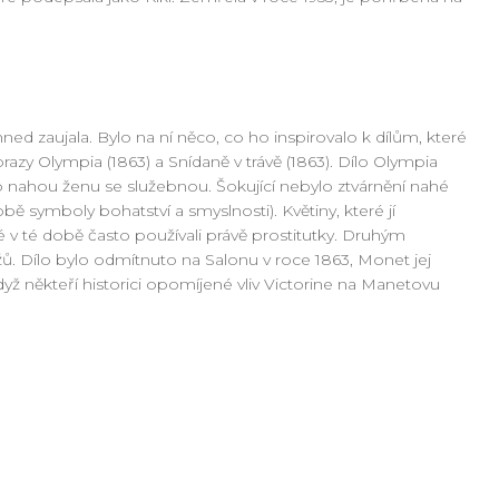
ned zaujala. Bylo na ní něco, co ho inspirovalo k dílům, které
razy Olympia (1863) a Snídaně v trávě (1863). Dílo Olympia
o nahou ženu se služebnou. Šokující nebylo ztvárnění nahé
obě symboly bohatství a smyslnosti). Květiny, které jí
v té době často používali právě prostitutky. Druhým
ů. Dílo bylo odmítnuto na Salonu v roce 1863, Monet jej
yž někteří historici opomíjené vliv Victorine na Manetovu