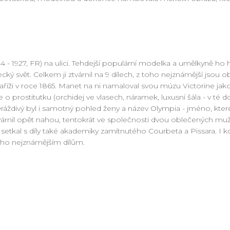
4 - 1927, FR) na ulici. Tehdejší populární modelka a umělkyně ho h
ý svět. Celkem ji ztvárnil na 9 dílech, z toho nejznámější jsou ob
říži v roce 1865. Manet na ni namaloval svou múzu Victorine jak
e o prostitutku (orchidej ve vlasech, náramek, luxusní šála - v té d
divý byl i samotný pohled ženy a název Olympia - jméno, které 
várnil opět nahou, tentokrát ve společnosti dvou oblečených muž
etkal s díly také akademiky zamítnutého Courbeta a Pissara. I kd
jeho nejznámějším dílům.