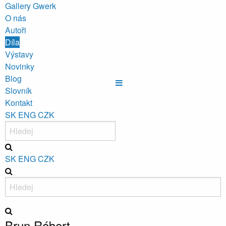
Gallery Gwerk
O nás
Autoři
Díla
Výstavy
Novinky
Blog
Slovník
Kontakt
SK
ENG
CZK
SK
ENG
CZK
Brun Róbert