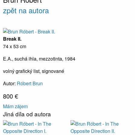
zpět na autora
Break II.
74 x 53 cm
E.A., suchá ihla, mezzotinta, 1984
volný grafický list, signované
Autor:
Róbert Brun
800 €
Mám zájem
Jiná díla od autora