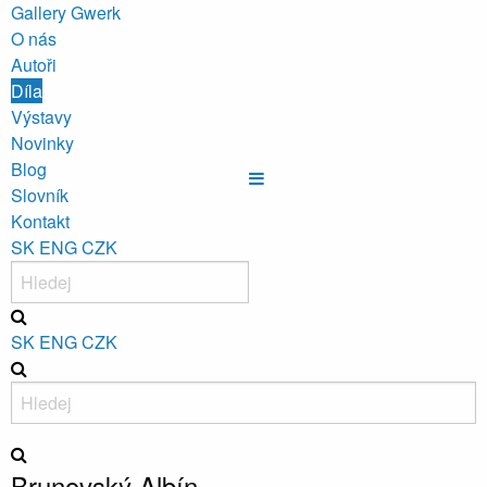
Gallery Gwerk
O nás
Autoři
Díla
Výstavy
Novinky
Blog
Slovník
Kontakt
SK
ENG
CZK
SK
ENG
CZK
Brunovský Albín