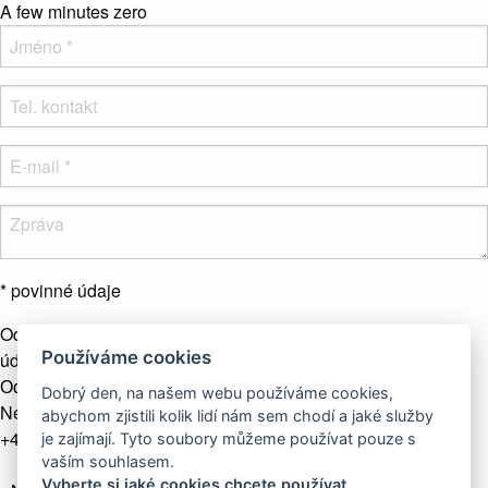
A few minutes zero
* povinné údaje
Odesláním formuláře souhlasíte se zpracováním osobních
Používáme cookies
údajů.
Více info
Odeslat zprávu
Dobrý den, na našem webu používáme cookies,
Nebo nás kontaktujte telefonicky
abychom zjistili kolik lidí nám sem chodí a jaké služby
+421 907 281 123
je zajímají. Tyto soubory můžeme používat pouze s
vaším souhlasem.
Vyberte si jaké cookies chcete používat