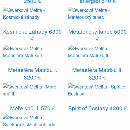
2500 €
energie)
570 €
Kosmické záhady
6300
Metaforický tanec
5000
€
€
Metasféra Matrixu I.
Metasféra Matrixu II.
3200 €
3200 €
Moře snů II.
570 €
Spirit of Ecstasy
4300 €