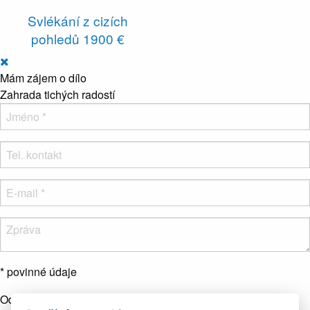
Svlékání z cizích
pohledů
1900 €
Mám zájem o dílo
Zahrada tichých radostí
* povinné údaje
Odesláním formuláře souhlasíte se zpracováním osobních