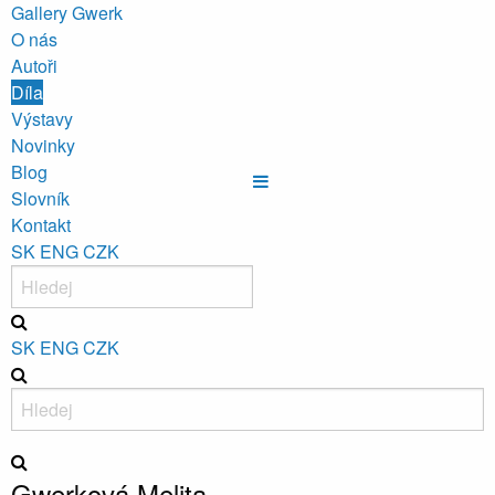
Gallery Gwerk
O nás
Autoři
Díla
Výstavy
Novinky
Blog
Slovník
Kontakt
SK
ENG
CZK
SK
ENG
CZK
Gwerková Melita