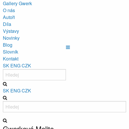
Gallery Gwerk
O nás
Autoři
Díla
Výstavy
Novinky
Blog
Slovník
Kontakt
SK
ENG
CZK
SK
ENG
CZK
Gwerková Melita