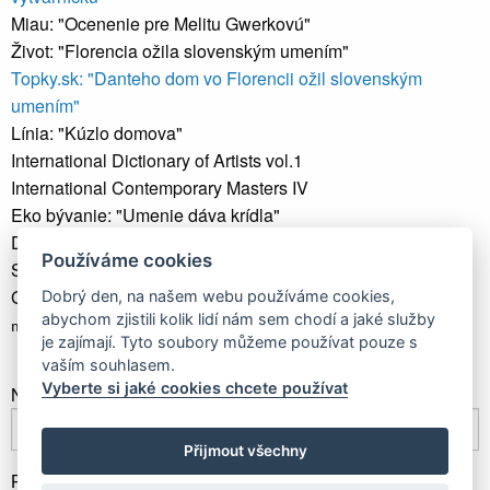
Miau: "Ocenenie pre Melitu Gwerkovú"
Život: "Florencia ožila slovenským umením"
Topky.sk: "Danteho dom vo Florencii ožil slovenským
umením"
Línia: "Kúzlo domova"
International Dictionary of Artists vol.1
International Contemporary Masters IV
Eko bývanie: "Umenie dáva krídla"
Dom a bývanie: "Príbehy na zamyslenie i pohladenie"
Používáme cookies
Sme.sk: "Umenie inšpirované starými Slovanmi vystavia v
Galérii SPP"
Dobrý den, na našem webu používáme cookies,
abychom zjistili kolik lidí nám sem chodí a jaké služby
magazín GUEST: "Krásy života očami Melity Gwerkovej"
je zajímají. Tyto soubory můžeme používat pouze s
vaším souhlasem.
Vyberte si jaké cookies chcete používat
Newsletter
Přijmout všechny
Přihlásit odběr