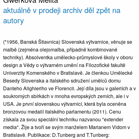
aktuálně v prodeji
archiv děl
zpět na
autory
(*1956, Banská Štiavnica) Slovenská výtvarnice, věnuje se
malbě (zejména olejomalba, případně kombinované
techniky). Absolventka umělecko-průmyslové školy v oboru
design a Vědy o výtvarném umění na Filozofické fakultě
Univerzity Komenského v Bratislavě. Je členkou Umělecké
Besedy Slovenska a italského sdružení umělců domu
Danteho Alighieriho ve Florencii. Její díla jsou v galeriích a v
soukromých sbírkách v mnoha evropských zemích, ale i v
USA. Je první slovenskou výtvarnicí, která byla oceněna
bronzovou medailí italského parlamentu (2011). Cenu
získala za svou speciální techniku nazvanou "extender
media". Žije a tvoří se svým manželem Marianem Vidom v
Bratislavě. Publikace: D.Tunberg and T.Tunberg: