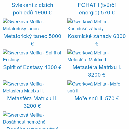
Svlékání z cizích
FOHAT I (tvůrčí
pohledů
1900 €
energie)
570 €
Metaforický tanec
5000
Kosmické záhady
6300
€
€
Spirit of Ecstasy
4300 €
Metasféra Matrixu I.
3200 €
Metasféra Matrixu II.
Moře snů II.
570 €
3200 €
Dosáhnout nemožné