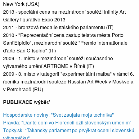
New York (USA)
2013 - speciální cena na mezinárodní soutěži Infinity Art
Gallery figurative Expo 2013
2011 - bronzová medaile italského parlamentu (IT)
2010 - "Reprezentační cena zastupitelstva města Porto
Sant'Elpidio", mezinárodní soutěž "Premio internationale
d'arte San Crispino" (IT)
2009 - 1. místo v mezinárodní soutěži současného
výtvarného umění ARTROME v Římě (IT)
2009 - 3. místo v kategorii "experimentální malba" v rámci 6.
ročníku mezinárodní soutěže Russian Art Week v Moskvě a
v Petrohradě (RU)
PUBLIKACE /výběr/
Hospodárske noviny: "Svet zaujala moja technika"
Pravda: "Dante dom vo Florencii ožil slovenským umením"
Topky.sk: "Taliansky parlament po prvýkrát ocenil slovenskú
výtvarníčku"