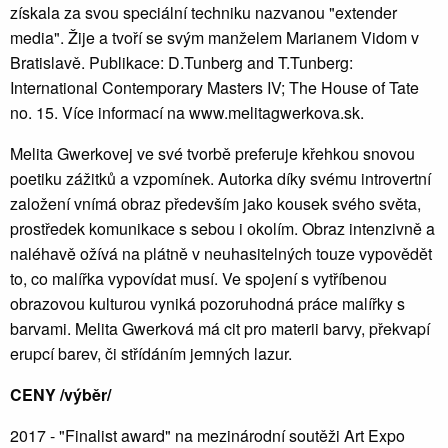
získala za svou speciální techniku nazvanou "extender
media". Žije a tvoří se svým manželem Marianem Vidom v
Bratislavě. Publikace: D.Tunberg and T.Tunberg:
International Contemporary Masters IV; The House of Tate
no. 15. Více informací na www.melitagwerkova.sk.
Melita Gwerkovej ve své tvorbě preferuje křehkou snovou
poetiku zážitků a vzpomínek. Autorka díky svému introvertní
založení vnímá obraz především jako kousek svého světa,
prostředek komunikace s sebou i okolím. Obraz intenzivně a
naléhavě ožívá na plátně v neuhasitelných touze vypovědět
to, co malířka vypovídat musí. Ve spojení s vytříbenou
obrazovou kulturou vyniká pozoruhodná práce malířky s
barvami. Melita Gwerková má cit pro materii barvy, překvapí
erupcí barev, či střídáním jemných lazur.
CENY /výběr/
2017 - "Finalist award" na mezinárodní soutěži Art Expo