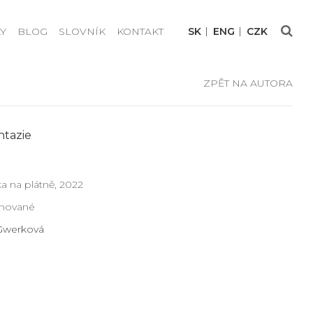
Y
BLOG
SLOVNÍK
KONTAKT
SK
ENG
CZK
ZPĚT NA AUTORA
ntazie
a na plátně, 2022
ámované
 Gwerková