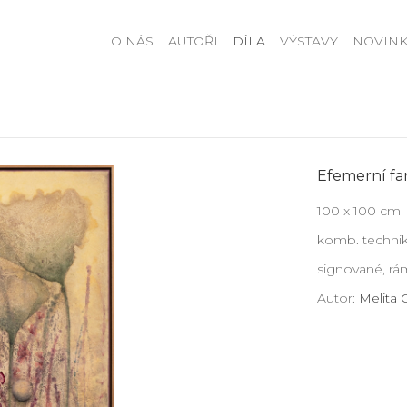
O NÁS
AUTOŘI
DÍLA
VÝSTAVY
NOVINK
Efemerní fa
100 x 100 cm
komb. technik
signované, r
Autor:
Melita