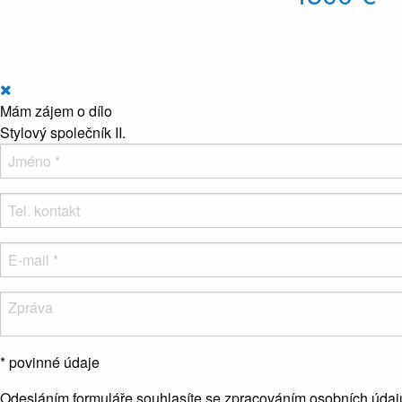
Mám zájem o dílo
Stylový společník II.
* povinné údaje
Odesláním formuláře souhlasíte se zpracováním osobních údaj