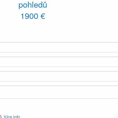
pohledů
1900 €
ů.
Více info