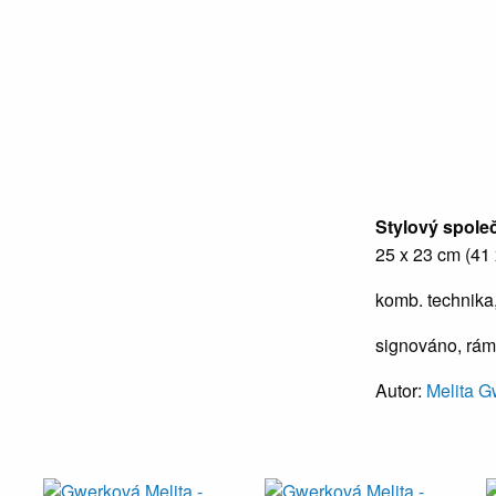
Stylový společn
25 x 23 cm (41
komb. technika
signováno, rá
Autor:
Melita 