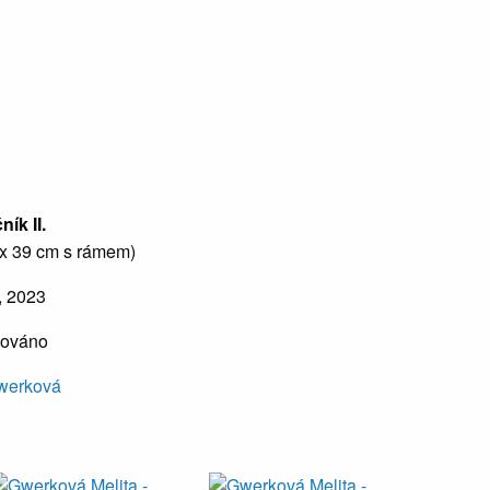
ík II.
 x 39 cm s rámem)
, 2023
mováno
Gwerková