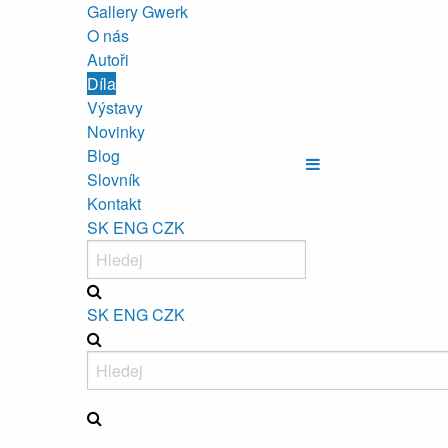
Gallery Gwerk
O nás
Autoři
Díla
Výstavy
Novinky
Blog
Slovník
Kontakt
SK
ENG
CZK
SK
ENG
CZK