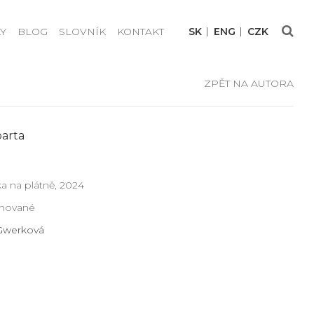
Y
BLOG
SLOVNÍK
KONTAKT
SK
ENG
CZK
ZPĚT NA AUTORA
arta
a na plátně, 2024
ámované
 Gwerková