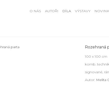
O NÁS
AUTOŘI
DÍLA
VÝSTAVY
NOVINK
Rozehraná p
100 x 100 cm
komb. technik
signované, r
Autor:
Melita