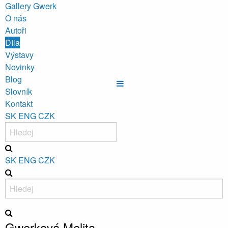
Gallery Gwerk
O nás
Autoři
Díla
Výstavy
Novinky
Blog
Slovník
Kontakt
SK
ENG
CZK
SK
ENG
CZK
Gwerková Melita