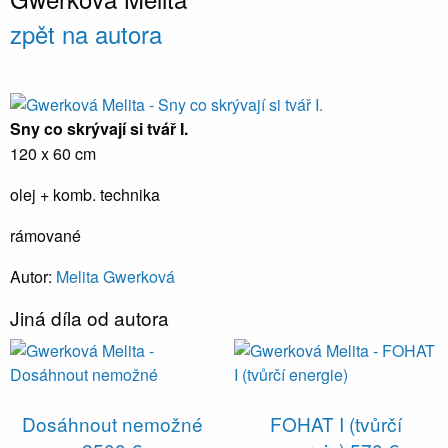
zpět na autora
Sny co skrývají si tvář I.
120 x 60 cm
olej + komb. technika
rámované
Autor:
Melita Gwerková
Jiná díla od autora
Dosáhnout nemožné
FOHAT I (tvůrčí