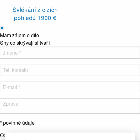
Svlékání z cizích
pohledů
1900 €
Mám zájem o dílo
Sny co skrývají si tvář I.
* povinné údaje
Odesláním formuláře souhlasíte se zpracováním osobních