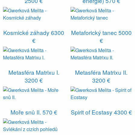
2500 €
energie)
570 €
Kosmické záhady
6300
Metaforický tanec
5000
€
€
Metasféra Matrixu I.
Metasféra Matrixu II.
3200 €
3200 €
Moře snů II.
570 €
Spirit of Ecstasy
4300 €