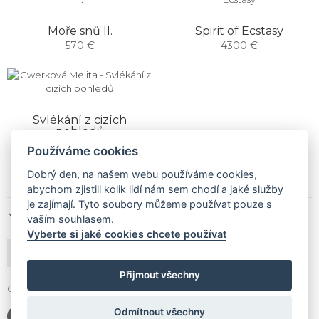
Moře snů II.
Spirit of Ecstasy
570 €
4300 €
Svlékání z cizích
pohledů
1900 €
Používáme cookies
Dobrý den, na našem webu používáme cookies,
abychom zjistili kolik lidí nám sem chodí a jaké služby
je zajímají. Tyto soubory můžeme používat pouze s
NEWSLETTER
vaším souhlasem.
Vyberte si jaké cookies chcete používat
PŘIHLÁSIT ODBĚR
Přijmout všechny
Gallery Gwerk © Copyright 2017 - 2026 | Dizajn by
4MEMEDIA
Odmítnout všechny