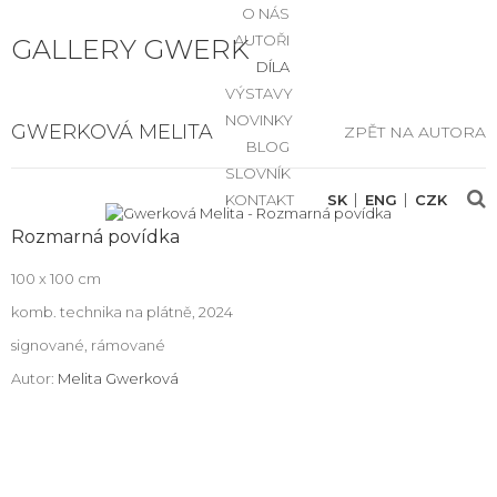
O NÁS
AUTOŘI
GALLERY GWERK
DÍLA
VÝSTAVY
NOVINKY
GWERKOVÁ MELITA
ZPĚT NA AUTORA
BLOG
SLOVNÍK
KONTAKT
SK
ENG
CZK
Rozmarná povídka
100 x 100 cm
komb. technika na plátně, 2024
signované, rámované
Autor:
Melita Gwerková