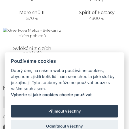
Moře snů II.
Spirit of Ecstasy
570 €
4300 €
Svlékání z cizích
pohledů
1900 €
Používáme cookies
Dobrý den, na našem webu používáme cookies,
abychom zjistili kolik lidí nám sem chodí a jaké služby
je zajímají. Tyto soubory můžeme používat pouze s
NEWSLETTER
vaším souhlasem.
Vyberte si jaké cookies chcete používat
PŘIHLÁSIT ODBĚR
Přijmout všechny
Gallery Gwerk © Copyright 2017 - 2026 | Dizajn by
4MEMEDIA
Odmítnout všechny