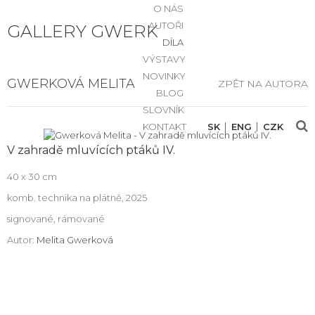
O NÁS
AUTOŘI
GALLERY GWERK
DÍLA
VÝSTAVY
NOVINKY
GWERKOVÁ MELITA
ZPĚT NA AUTORA
BLOG
SLOVNÍK
KONTAKT
SK
ENG
CZK
V zahradě mluvících ptáků IV.
40 x 30 cm
komb. technika na plátně, 2025
signované, rámované
Autor:
Melita Gwerková