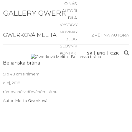
O NÁS
AUTOŘI
GALLERY GWERK
DÍLA
VÝSTAVY
NOVINKY
GWERKOVÁ MELITA
ZPĚT NA AUTORA
BLOG
SLOVNÍK
KONTAKT
SK
ENG
CZK
Belianska brána
51 x 48 cm s rámem
olej, 2018
rámované v dřevěném rámu
Autor:
Melita Gwerková