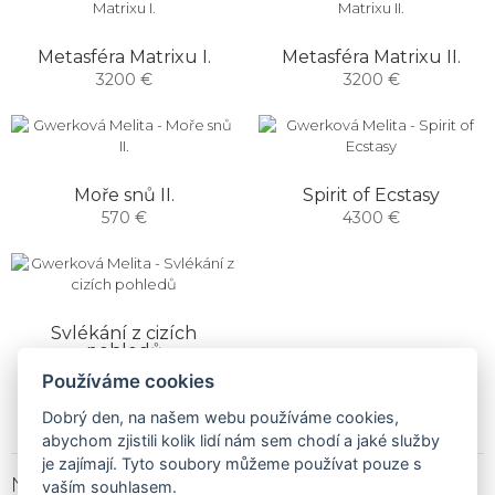
Metasféra Matrixu I.
Metasféra Matrixu II.
3200 €
3200 €
Moře snů II.
Spirit of Ecstasy
570 €
4300 €
Svlékání z cizích
pohledů
1900 €
Používáme cookies
Dobrý den, na našem webu používáme cookies,
abychom zjistili kolik lidí nám sem chodí a jaké služby
je zajímají. Tyto soubory můžeme používat pouze s
NEWSLETTER
vaším souhlasem.