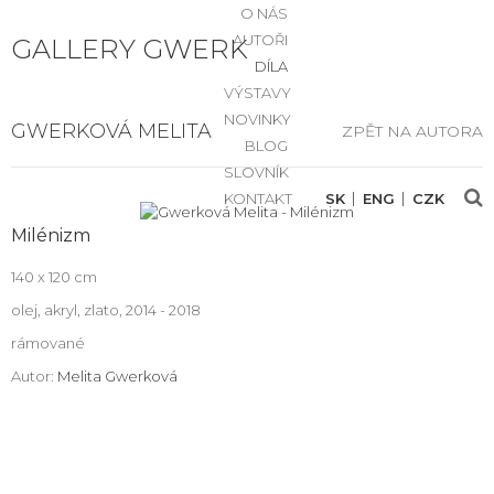
O NÁS
AUTOŘI
GALLERY GWERK
DÍLA
VÝSTAVY
NOVINKY
GWERKOVÁ MELITA
ZPĚT NA AUTORA
BLOG
SLOVNÍK
KONTAKT
SK
ENG
CZK
Milénizm
140 x 120 cm
olej, akryl, zlato, 2014 - 2018
rámované
Autor:
Melita Gwerková