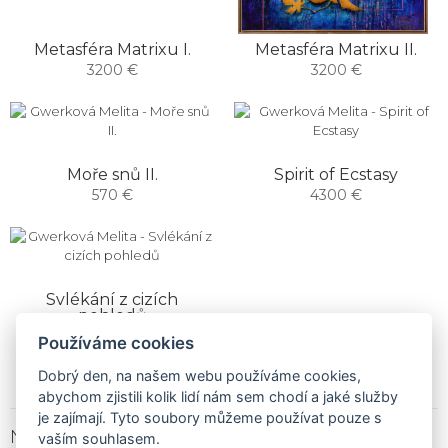
Metasféra Matrixu I.
Metasféra Matrixu II.
3200 €
3200 €
Moře snů II.
Spirit of Ecstasy
570 €
4300 €
Svlékání z cizích
pohledů
1900 €
Používáme cookies
Dobrý den, na našem webu používáme cookies,
abychom zjistili kolik lidí nám sem chodí a jaké služby
je zajímají. Tyto soubory můžeme používat pouze s
NEWSLETTER
vaším souhlasem.