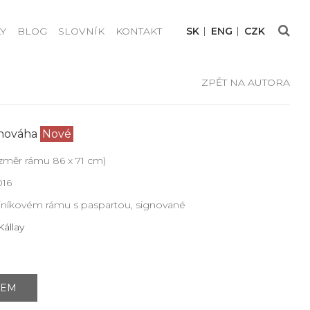
Y
BLOG
SLOVNÍK
KONTAKT
SK
ENG
CZK
ZPĚT NA AUTORA
vnováha
Nové
ozměr rámu 86 x 71 cm)
016
iníkovém rámu s paspartou, signované
állay
JEM