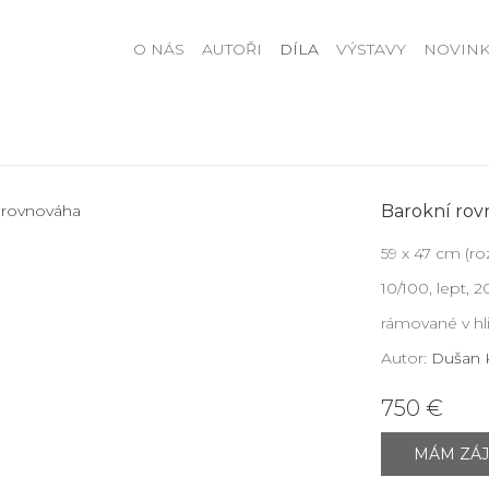
O NÁS
AUTOŘI
DÍLA
VÝSTAVY
NOVINK
Barokní ro
59 x 47 cm (r
10/100, lept, 2
rámované v hl
Autor:
Dušan K
750 €
MÁM ZÁ