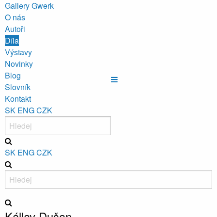
Gallery Gwerk
O nás
Autoři
Díla
Výstavy
Novinky
Blog
Slovník
Kontakt
SK
ENG
CZK
SK
ENG
CZK
Kállay Dušan