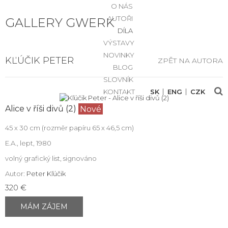
O NÁS
AUTOŘI
GALLERY GWERK
DÍLA
VÝSTAVY
NOVINKY
KĽÚČIK PETER
ZPĚT NA AUTORA
BLOG
SLOVNÍK
KONTAKT
SK
ENG
CZK
Alice v říši divů (2)
Nové
45 x 30 cm (rozměr papíru 65 x 46,5 cm)
E.A., lept, 1980
volný grafický list, signováno
Autor:
Peter Kľúčik
320 €
MÁM ZÁJEM