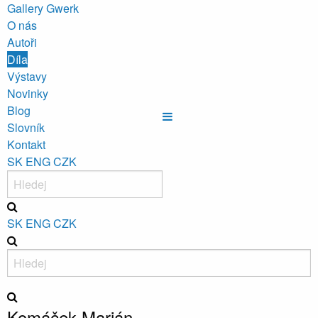
Gallery Gwerk
O nás
Autoři
Díla
Výstavy
Novinky
Blog
Slovník
Kontakt
SK
ENG
CZK
SK
ENG
CZK
Komáček Marián