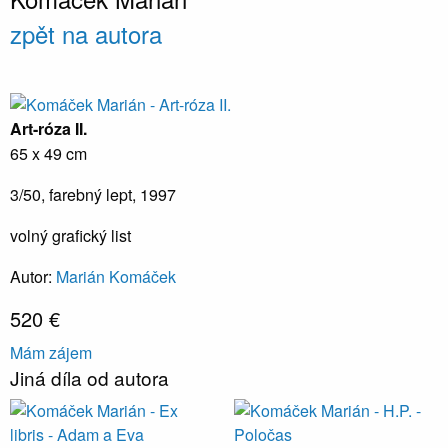
zpět na autora
Art-róza II.
65 x 49 cm
3/50, farebný lept, 1997
volný grafický list
Autor:
Marián Komáček
520 €
Mám zájem
Jiná díla od autora