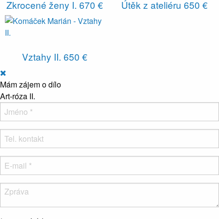
Zkrocené ženy I.
670 €
Útěk z ateliéru
650 €
Vztahy II.
650 €
Mám zájem o dílo
Art-róza II.