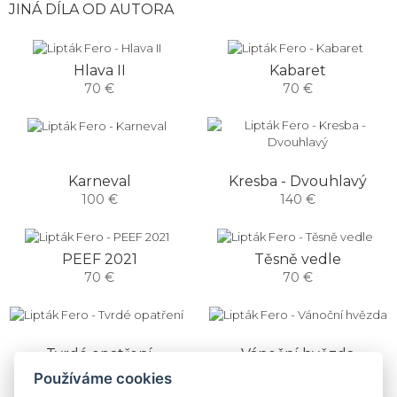
JINÁ DÍLA OD AUTORA
Hlava II
Kabaret
70 €
70 €
Karneval
Kresba - Dvouhlavý
100 €
140 €
PEEF 2021
Těsně vedle
70 €
70 €
Tvrdé opatření
Vánoční hvězda
70 €
70 €
Používáme cookies