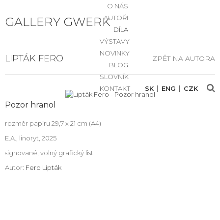
O NÁS
AUTOŘI
GALLERY GWERK
DÍLA
VÝSTAVY
NOVINKY
LIPTÁK FERO
ZPĚT NA AUTORA
BLOG
SLOVNÍK
KONTAKT
SK
ENG
CZK
Pozor hranol
rozměr papíru 29,7 x 21 cm (A4)
E.A., linoryt, 2025
signované, volný grafický list
Autor:
Fero Lipták