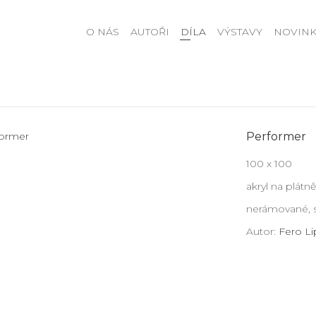
O NÁS
AUTOŘI
DÍLA
VÝSTAVY
NOVINK
Performer
100 x 100
akryl na plátn
nerámované, 
Autor:
Fero Li