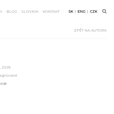
Y
BLOG
SLOVNÍK
KONTAKT
SK
ENG
CZK
ZPĚT NA AUTORA
ě, 2026
signované
pták