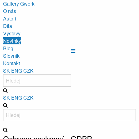
Gallery Gwerk
O nás
Autoři
Díla
Výstavy
Novinky
Blog
Slovník
Kontakt
SK
ENG
CZK
SK
ENG
CZK
Ochrana soukromí - GDPR