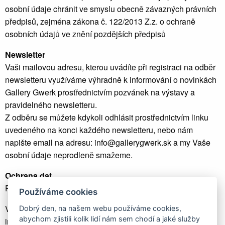
osobní údaje chránit ve smyslu obecně závazných právních
předpisů, zejména zákona č. 122/2013 Z.z. o ochraně
osobních údajů ve znění pozdějších předpisů
Newsletter
Vaši mailovou adresu, kterou uvádíte při registraci na odběr
newsletteru využíváme výhradně k informování o novinkách
Gallery Gwerk prostřednictvím pozvánek na výstavy a
pravidelného newsletteru.
Z odběru se můžete kdykoli odhlásit prostřednictvím linku
uvedeného na konci každého newsletteru, nebo nám
napište email na adresu: info@gallerygwerk.sk a my Vaše
osobní údaje neprodleně smažeme.
Ochrana dat
Přístup ke datům je chráněn několika hesly.
Používáme cookies
V případě dotazů nás prosím kontaktujte na
Dobrý den, na našem webu používáme cookies,
abychom zjistili kolik lidí nám sem chodí a jaké služby
info@gallerygwerk.sk