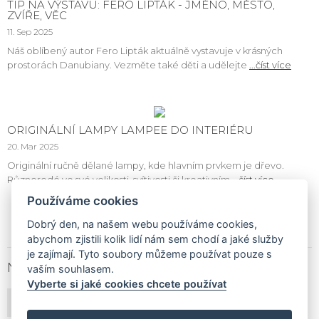
TIP NA VÝSTAVU: FERO LIPTÁK - JMÉNO, MĚSTO,
ZVÍŘE, VĚC
11. Sep 2025
Náš oblíbený autor Fero Lipták aktuálně vystavuje v krásných
prostorách Danubiany. Vezměte také děti a udělejte
...číst více
ORIGINÁLNÍ LAMPY LAMPEE DO INTERIÉRU
20. Mar 2025
Originální ručně dělané lampy, kde hlavním prvkem je dřevo.
Různorodé ve své velikosti, svítivosti či kreativním
...číst více
Používáme cookies
Dobrý den, na našem webu používáme cookies,
abychom zjistili kolik lidí nám sem chodí a jaké služby
je zajímají. Tyto soubory můžeme používat pouze s
NEWSLETTER
vaším souhlasem.
Vyberte si jaké cookies chcete používat
PŘIHLÁSIT ODBĚR