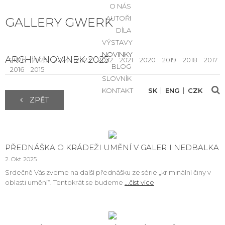
O NÁS
AUTOŘI
GALLERY GWERK
DÍLA
VÝSTAVY
NOVINKY
ARCHIV NOVINEK 2025
2026
2025
2024
2023
2022
2021
2020
2019
2018
2017
BLOG
2016
2015
SLOVNÍK
KONTAKT
SK
ENG
CZK
ZPĚT
PŘEDNÁŠKA O KRÁDEŽI UMĚNÍ V GALERII NEDBALKA
2. Okt 2025
Srdečně Vás zveme na další přednášku ze série „kriminální činy v
oblasti umění“. Tentokrát se budeme
...číst více