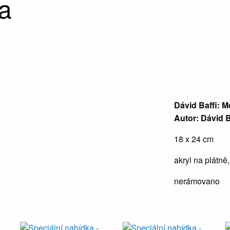
ka
Dávid Baffi: 
Autor: Dávid B
18 x 24 cm
akryl na plátně
nerámovano