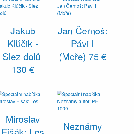
Jakub
Jan Černoš:
Kľúčik -
Pávi I
Slez dolů!
(Moře)
75 €
130 €
Miroslav
Neznámy
Fišák: Les