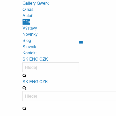
Gallery Gwerk
O nás
Autoři
Díla
Výstavy
Novinky
Blog
Slovník
Kontakt
SK
ENG
CZK
SK
ENG
CZK