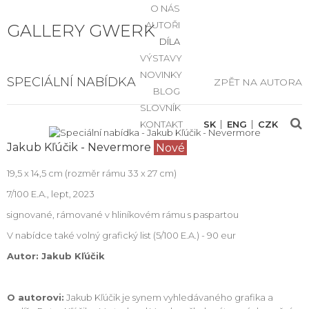
O NÁS
AUTOŘI
GALLERY GWERK
DÍLA
VÝSTAVY
NOVINKY
SPECIÁLNÍ NABÍDKA
ZPĚT NA AUTORA
BLOG
SLOVNÍK
KONTAKT
SK
ENG
CZK
Jakub Kľúčik - Nevermore
Nové
19,5 x 14,5 cm (rozměr rámu 33 x 27 cm)
7/100 E.A., lept, 2023
signované, rámované v hliníkovém rámu s paspartou
V nabídce také volný grafický list (5/100 E.A.) - 90 eur
Autor: Jakub Kľúčik
O autorovi:
Jakub Kľúčik je synem vyhledávaného grafika a