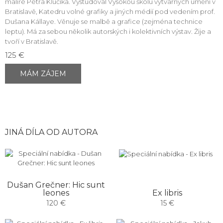
malíře Petra Kľúčika. Vystudoval Vysokou školu výtvarných umění v
Bratislavě, Katedru volné grafiky a jiných médií pod vedením prof.
Dušana Kállaye. Věnuje se malbě a grafice (zejména technice
leptu). Má za sebou několik autorských i kolektivních výstav. Žije a
tvoří v Bratislavě.
125 €
MÁM ZÁJEM
JINÁ DÍLA OD AUTORA
Dušan Grečner: Hic sunt
Ex libris
leones
15 €
120 €