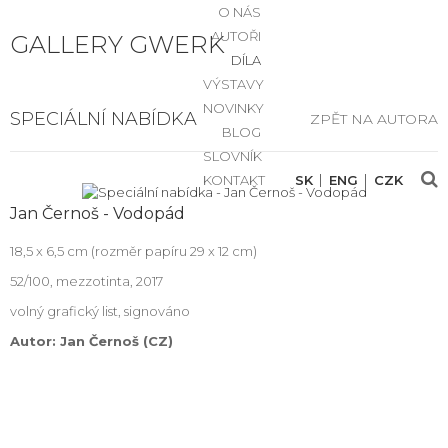
O NÁS
AUTOŘI
GALLERY GWERK
DÍLA
VÝSTAVY
NOVINKY
SPECIÁLNÍ NABÍDKA
ZPĚT NA AUTORA
BLOG
SLOVNÍK
KONTAKT
SK
ENG
CZK
Jan Černoš - Vodopád
18,5 x 6,5 cm (rozměr papíru 29 x 12 cm)
52/100, mezzotinta, 2017
volný grafický list, signováno
Autor: Jan Černoš (CZ)