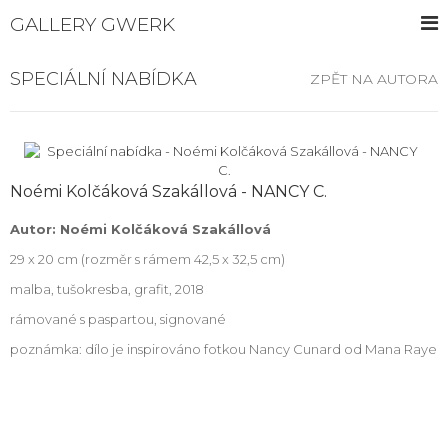
GALLERY GWERK
SPECIÁLNÍ NABÍDKA
ZPĚT NA AUTORA
Noémi Kolčáková Szakállová - NANCY C.
Autor: Noémi Kolčáková Szakállová
29 x 20 cm (rozměr s rámem 42,5 x 32,5 cm)
malba, tušokresba, grafit, 2018
rámované s paspartou, signované
poznámka: dílo je inspirováno fotkou Nancy Cunard od Mana Raye