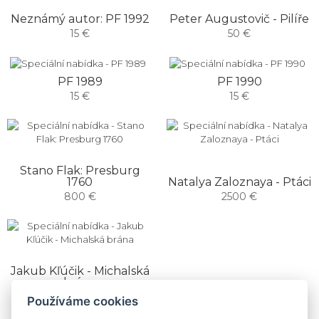
Neznámý autor: PF 1992
Peter Augustovič - Pilíře
15 €
50 €
PF 1989
PF 1990
15 €
15 €
Stano Flak: Presburg
1760
Natalya Zaloznaya - Ptáci
800 €
2500 €
Jakub Kľúčik - Michalská
brána
90 €
Používáme cookies