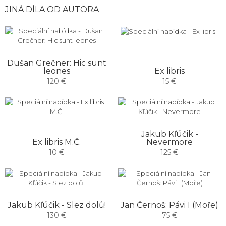
JINÁ DÍLA OD AUTORA
Dušan Grečner: Hic sunt
Ex libris
leones
15 €
120 €
Jakub Kľúčik -
Ex libris M.Č.
Nevermore
10 €
125 €
Jakub Kľúčik - Slez dolů!
Jan Černoš: Pávi I (Moře)
130 €
75 €