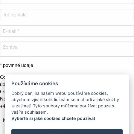
* povinné údaje
Odesláním formuláře souhlasíte se zpracováním osobních
Používáme cookies
údajů.
Více info
Odeslat zprávu
Dobrý den, na našem webu používáme cookies,
Nebo nás kontaktujte telefonicky
abychom zjistili kolik lidí nám sem chodí a jaké služby
+421 907 281 123
je zajímají. Tyto soubory můžeme používat pouze s
vaším souhlasem.
Vyberte si jaké cookies chcete používat
Newsletter