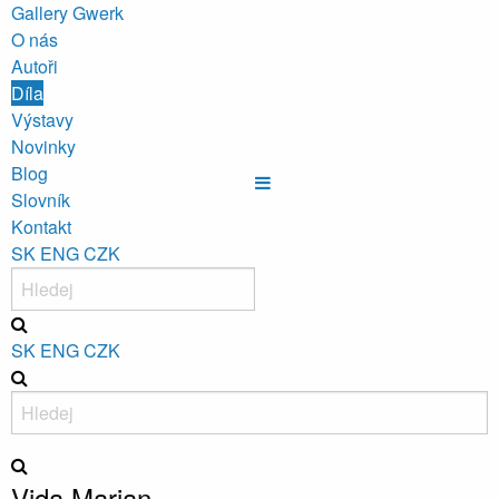
Gallery Gwerk
O nás
Autoři
Díla
Výstavy
Novinky
Blog
Slovník
Kontakt
SK
ENG
CZK
SK
ENG
CZK
Vida Marian