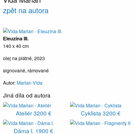
zpět na autora
Eleuzína III.
140 x 40 cm
olej na plátně, 2023
signované, rámované
Autor:
Marian Vida
Jiná díla od autora
Ateliér
3200 €
Cyklista
3200 €
Dáma I.
1900 €