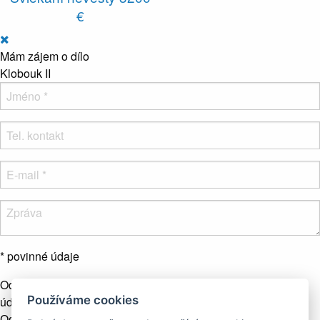
€
Mám zájem o dílo
Klobouk II
* povinné údaje
Odesláním formuláře souhlasíte se zpracováním osobních
Používáme cookies
údajů.
Více info
Odeslat zprávu