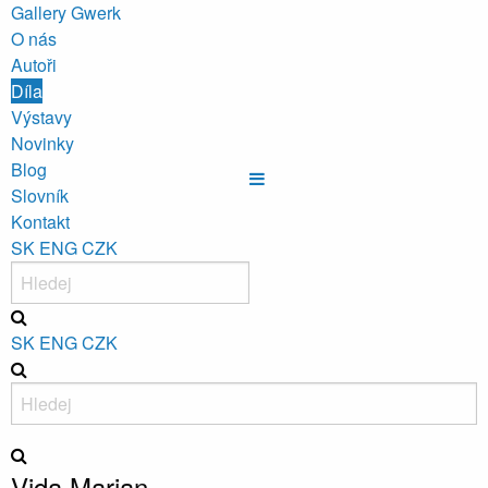
Gallery Gwerk
O nás
Autoři
Díla
Výstavy
Novinky
Blog
Slovník
Kontakt
SK
ENG
CZK
SK
ENG
CZK
Vida Marian