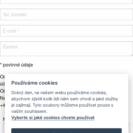
* povinné údaje
Odesláním formuláře souhlasíte se zpracováním osobních
Používáme cookies
údajů.
Více info
Odeslat zprávu
Dobrý den, na našem webu používáme cookies,
Nebo nás kontaktujte telefonicky
abychom zjistili kolik lidí nám sem chodí a jaké služby
+421 907 281 123
je zajímají. Tyto soubory můžeme používat pouze s
vaším souhlasem.
Vyberte si jaké cookies chcete používat
Newsletter