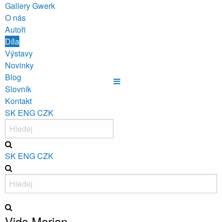
Gallery Gwerk
O nás
Autoři
Díla
Výstavy
Novinky
Blog
Slovník
Kontakt
SK
ENG
CZK
SK
ENG
CZK
Vida Marian