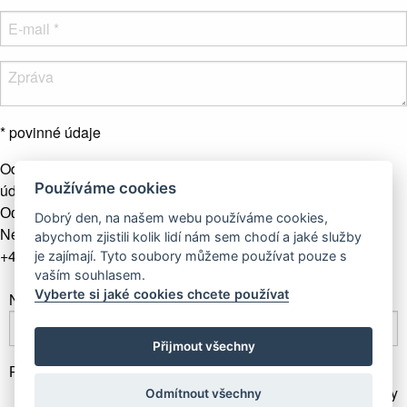
* povinné údaje
Odesláním formuláře souhlasíte se zpracováním osobních
Používáme cookies
údajů.
Více info
Odeslat zprávu
Dobrý den, na našem webu používáme cookies,
Nebo nás kontaktujte telefonicky
abychom zjistili kolik lidí nám sem chodí a jaké služby
+421 907 281 123
je zajímají. Tyto soubory můžeme používat pouze s
vaším souhlasem.
Vyberte si jaké cookies chcete používat
Newsletter
Přijmout všechny
Přihlásit odběr
Gallery Gwerk © Copyright 2017 - 2026 | Dizajn by
Odmítnout všechny