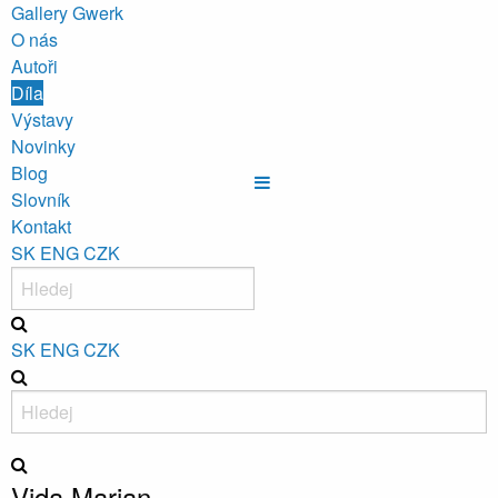
Gallery Gwerk
O nás
Autoři
Díla
Výstavy
Novinky
Blog
Slovník
Kontakt
SK
ENG
CZK
SK
ENG
CZK
Vida Marian