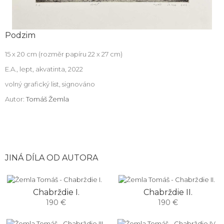
Podzim
15 x 20 cm (rozměr papíru 22 x 27 cm)
E.A., lept, akvatinta, 2022
volný grafický list, signováno
Autor:
Tomáš Žemla
JINÁ DÍLA OD AUTORA
Chabrždie I.
Chabrždie II.
190 €
190 €