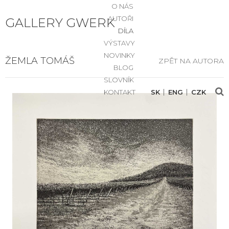
O NÁS
AUTOŘI
GALLERY GWERK
DÍLA
VÝSTAVY
NOVINKY
ŽEMLA TOMÁŠ
ZPĚT NA AUTORA
BLOG
SLOVNÍK
KONTAKT
SK
ENG
CZK