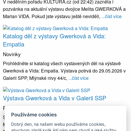
V nedělním pořadu KULTURA.cz (od 22:42) zazněla i
pozvánka na aktuální výstavu dvojice Melita GWERKOVÁ a
Marian VIDA. Pokud jste výstavu ještě neviděli,
...číst více
Katalog děl z výstavy Gwerková a Vida:
Empatia
Novinky
Prohlédněte si katalog všech vystavených děl na výstavě
Gwerková a Vida: Empatia. Výstava potrvá do 29.05.2026 v
Galerii SPP, Mlýnské nivy 44/c,
...číst více
Výstava Gwerková a Vida v Galerii SSP
Projekty a výstavy
Používáme cookies
Srdečně Vás zveme k výstavě nejnovější tvorby dvojice
Melita Gwerková a Marian Vida. Výstava s názvem
Dobrý den, na našem webu používáme cookies,
abychom zjistili kolik lidí nám sem chodí a jaké služby