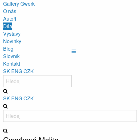
Gallery Gwerk
O nás
Autoři
Díla
Výstavy
Novinky
Blog
Slovník
Kontakt
SK
ENG
CZK
SK
ENG
CZK
Gwerková Melita