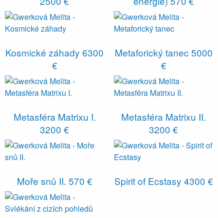
2500 €
energie)
570 €
Kosmické záhady
6300
Metaforický tanec
5000
€
€
Metasféra Matrixu I.
Metasféra Matrixu II.
3200 €
3200 €
Moře snů II.
570 €
Spirit of Ecstasy
4300 €