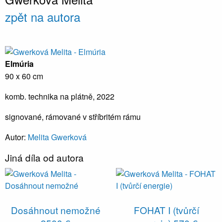
zpět na autora
Elmúria
90 x 60 cm
komb. technika na plátně, 2022
signované, rámované v stříbritém rámu
Autor:
Melita Gwerková
Jiná díla od autora
Dosáhnout nemožné
FOHAT I (tvůrčí