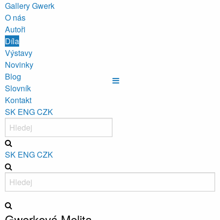
Gallery Gwerk
O nás
Autoři
Díla
Výstavy
Novinky
Blog
Slovník
Kontakt
SK
ENG
CZK
SK
ENG
CZK
Gwerková Melita