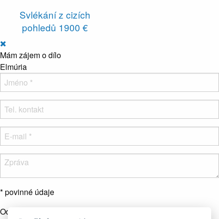
Svlékání z cizích
pohledů
1900 €
Mám zájem o dílo
Elmúria
* povinné údaje
Odesláním formuláře souhlasíte se zpracováním osobních