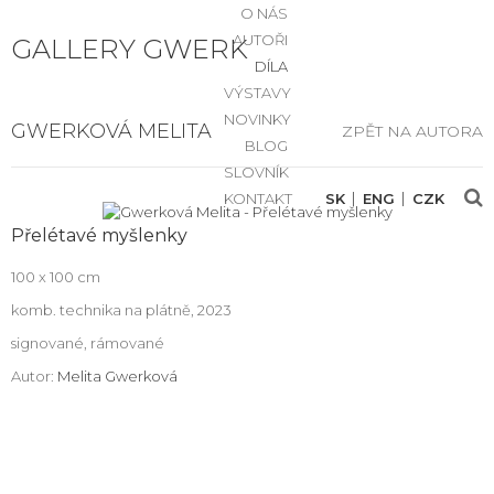
O NÁS
AUTOŘI
GALLERY GWERK
DÍLA
VÝSTAVY
NOVINKY
GWERKOVÁ MELITA
ZPĚT NA AUTORA
BLOG
SLOVNÍK
KONTAKT
SK
ENG
CZK
Přelétavé myšlenky
100 x 100 cm
komb. technika na plátně, 2023
signované, rámované
Autor:
Melita Gwerková