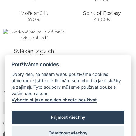
Moře snů II.
Spirit of Ecstasy
570 €
4300 €
Svlékání z cizích
pohledů
1900 €
Používáme cookies
Dobrý den, na našem webu používáme cookies,
abychom zjistili kolik lidí nám sem chodí a jaké služby
je zajímají. Tyto soubory můžeme používat pouze s
NEWSLETTER
vaším souhlasem.
Vyberte si jaké cookies chcete používat
PŘIHLÁSIT ODBĚR
Přijmout všechny
Gallery Gwerk © Copyright 2017 - 2026 | Dizajn by
4MEMEDIA
Odmítnout všechny