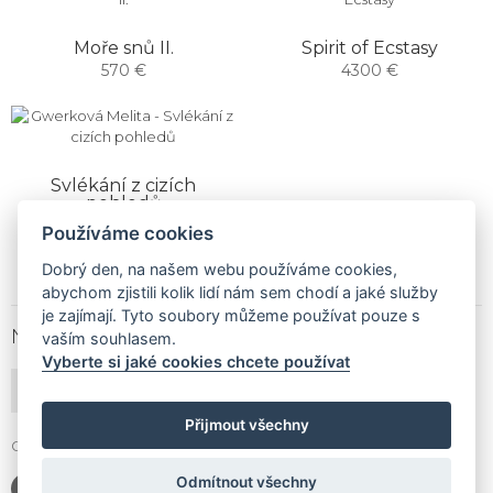
Moře snů II.
Spirit of Ecstasy
570 €
4300 €
Svlékání z cizích
pohledů
1900 €
Používáme cookies
Dobrý den, na našem webu používáme cookies,
abychom zjistili kolik lidí nám sem chodí a jaké služby
je zajímají. Tyto soubory můžeme používat pouze s
NEWSLETTER
vaším souhlasem.
Vyberte si jaké cookies chcete používat
PŘIHLÁSIT ODBĚR
Přijmout všechny
Gallery Gwerk © Copyright 2017 - 2026 | Dizajn by
4MEMEDIA
Odmítnout všechny