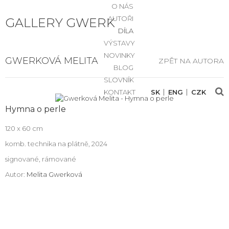
O NÁS
AUTOŘI
GALLERY GWERK
DÍLA
VÝSTAVY
NOVINKY
GWERKOVÁ MELITA
ZPĚT NA AUTORA
BLOG
SLOVNÍK
KONTAKT
SK
ENG
CZK
Hymna o perle
120 x 60 cm
komb. technika na plátně, 2024
signované, rámované
Autor:
Melita Gwerková