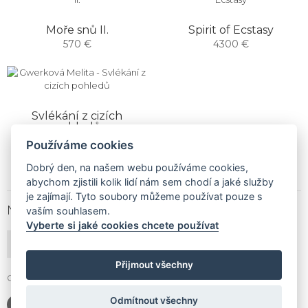
Moře snů II.
Spirit of Ecstasy
570 €
4300 €
Svlékání z cizích
pohledů
1900 €
Používáme cookies
Dobrý den, na našem webu používáme cookies,
abychom zjistili kolik lidí nám sem chodí a jaké služby
je zajímají. Tyto soubory můžeme používat pouze s
NEWSLETTER
vaším souhlasem.
Vyberte si jaké cookies chcete používat
PŘIHLÁSIT ODBĚR
Přijmout všechny
Gallery Gwerk © Copyright 2017 - 2026 | Dizajn by
4MEMEDIA
Odmítnout všechny