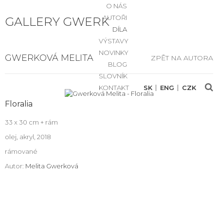
O NÁS
AUTOŘI
GALLERY GWERK
DÍLA
VÝSTAVY
NOVINKY
GWERKOVÁ MELITA
ZPĚT NA AUTORA
BLOG
SLOVNÍK
KONTAKT
SK
ENG
CZK
Floralia
33 x 30 cm + rám
olej, akryl, 2018
rámované
Autor:
Melita Gwerková