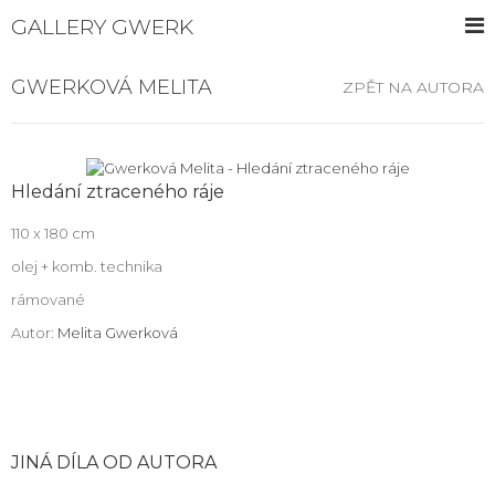
GALLERY GWERK
GWERKOVÁ MELITA
ZPĚT NA AUTORA
Hledání ztraceného ráje
110 x 180 cm
olej + komb. technika
rámované
Autor:
Melita Gwerková
JINÁ DÍLA OD AUTORA