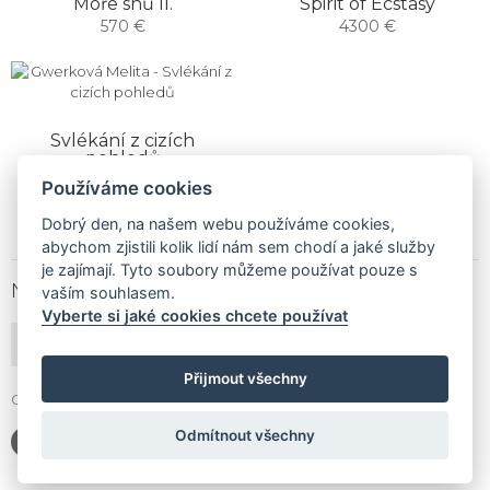
Moře snů II.
Spirit of Ecstasy
570 €
4300 €
Svlékání z cizích
pohledů
1900 €
Používáme cookies
Dobrý den, na našem webu používáme cookies,
abychom zjistili kolik lidí nám sem chodí a jaké služby
je zajímají. Tyto soubory můžeme používat pouze s
NEWSLETTER
vaším souhlasem.
Vyberte si jaké cookies chcete používat
PŘIHLÁSIT ODBĚR
Přijmout všechny
Gallery Gwerk © Copyright 2017 - 2026 | Dizajn by
4MEMEDIA
Odmítnout všechny