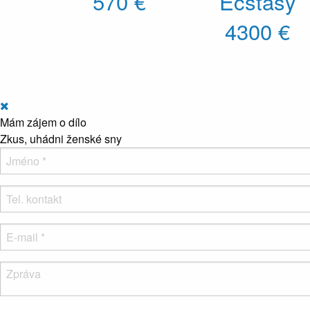
570 €
Ecstasy
4300 €
Mám zájem o dílo
Zkus, uhádni ženské sny