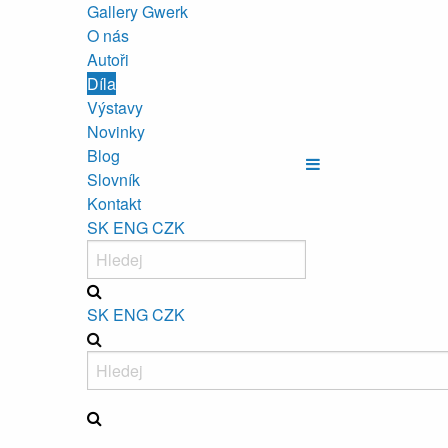
Gallery Gwerk
O nás
Autoři
Díla
Výstavy
Novinky
Blog
Slovník
Kontakt
SK
ENG
CZK
SK
ENG
CZK