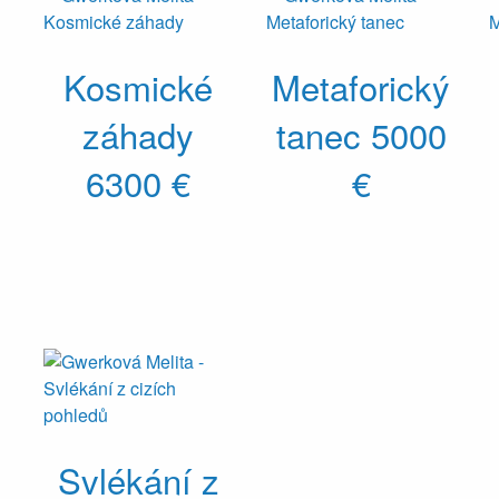
Kosmické
Metaforický
záhady
tanec
5000
6300 €
€
Svlékání z