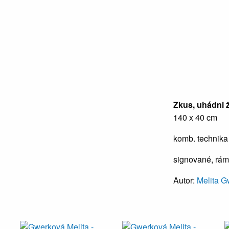
Zkus, uhádni 
140 x 40 cm
komb. technika
signované, rá
Autor:
Melita 