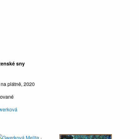
ženské sny
 na plátně, 2020
mované
Gwerková