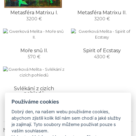
Metasféra Matrixu I.
Metasféra Matrixu II.
3200 €
3200 €
Moře snů II.
Spirit of Ecstasy
570 €
4300 €
Svlékání z cizích
pohledů
1900 €
Používáme cookies
Dobrý den, na našem webu používáme cookies,
abychom zjistili kolik lidí nám sem chodí a jaké služby
je zajímají. Tyto soubory můžeme používat pouze s
NEWSLETTER
vaším souhlasem.