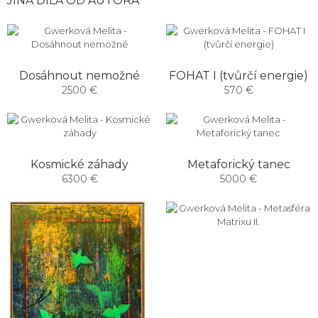
JINÁ DÍLA OD AUTORA
Dosáhnout nemožné
FOHAT I (tvůrčí energie)
2500 €
570 €
Kosmické záhady
Metaforický tanec
6300 €
5000 €