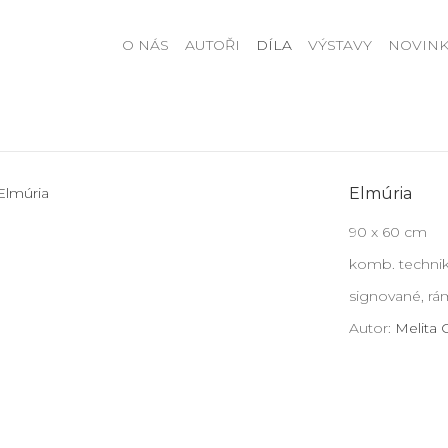
O NÁS
AUTOŘI
DÍLA
VÝSTAVY
NOVINK
Elmúria
90 x 60 cm
komb. technik
signované, rá
Autor:
Melita