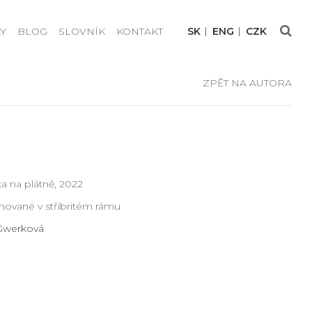
Y
BLOG
SLOVNÍK
KONTAKT
SK
ENG
CZK
ZPĚT NA AUTORA
a na plátně, 2022
mované v stříbritém rámu
 Gwerková