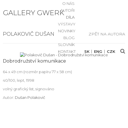
O NÁS
AUTOŘI
GALLERY GWERK
DÍLA
VÝSTAVY
NOVINKY
POLAKOVIČ DUŠAN
ZPĚT NA AUTORA
BLOG
SLOVNÍK
KONTAKT
SK
ENG
CZK
Dobrodružství komunikace
64 x 49 cm (rozměr papíru 77 x 58 cm)
40/100, lept, 1998
volný grafický list, signováno
Autor:
Dušan Polakovič