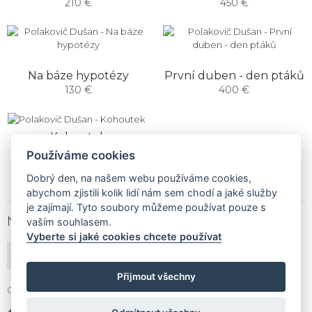
210 €
450 €
Na báze hypotézy
První duben - den ptáků
130 €
400 €
Kohoutek
160 €
Používáme cookies
Dobrý den, na našem webu používáme cookies,
abychom zjistili kolik lidí nám sem chodí a jaké služby
je zajímají. Tyto soubory můžeme používat pouze s
NEWSLETTER
vaším souhlasem.
Vyberte si jaké cookies chcete používat
PŘIHLÁSIT ODBĚR
Přijmout všechny
Gallery Gwerk © Copyright 2017 - 2026 | Dizajn by
4MEMEDIA