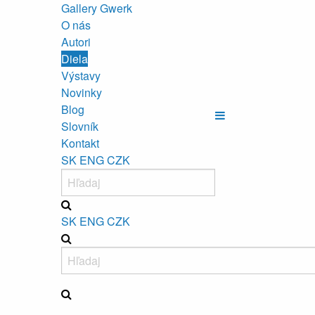
Gallery Gwerk
O nás
Autori
Diela
Výstavy
Novinky
Blog
Slovník
Kontakt
SK
ENG
CZK
SK
ENG
CZK