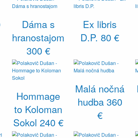
0
Dáma s
Ex libris
hranostajom
D.P.
80 €
300 €
Malá nočná
Hommage
hudba
360
to Koloman
€
Sokol
240 €