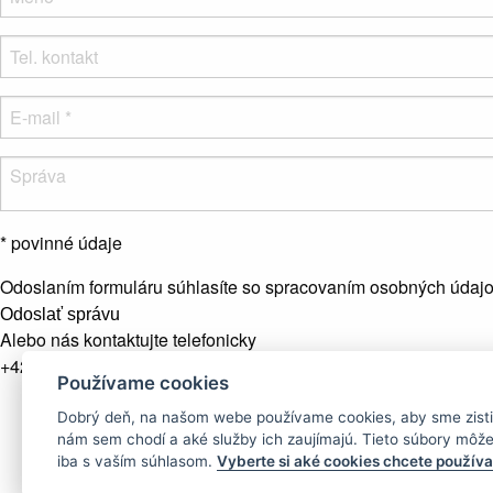
* povinné údaje
Odoslaním formuláru súhlasíte so spracovaním osobných údaj
Odoslať správu
Alebo nás kontaktujte telefonicky
+421 907 281 123
Používame cookies
Newsletter
Dobrý deň, na našom webe používame cookies, aby sme zistili
nám sem chodí a aké služby ich zaujímajú. Tieto súbory môž
iba s vaším súhlasom.
Vyberte si aké cookies chcete používa