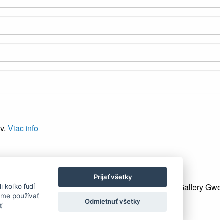
ov.
Viac info
Prijať všetky
Gallery Gwe
 koľko ľudí
eme používať
Odmietnuť všetky
ť