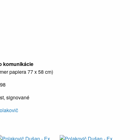
o komunikácie
zmer papiera 77 x 58 cm)
998
ist, signované
olakovič