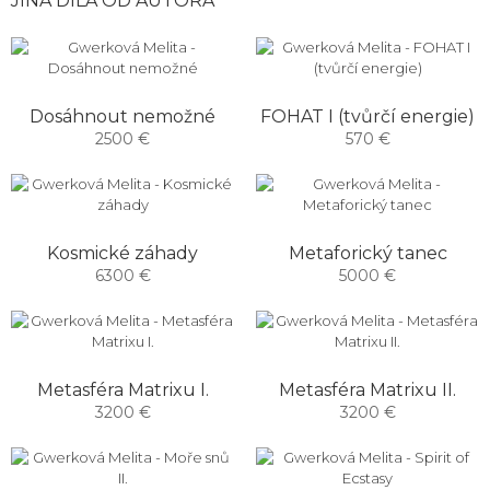
JINÁ DÍLA OD AUTORA
Dosáhnout nemožné
FOHAT I (tvůrčí energie)
2500 €
570 €
Kosmické záhady
Metaforický tanec
6300 €
5000 €
Metasféra Matrixu I.
Metasféra Matrixu II.
3200 €
3200 €