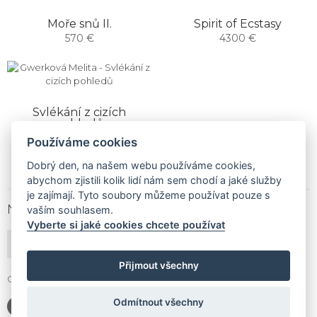
Moře snů II.
Spirit of Ecstasy
570 €
4300 €
Svlékání z cizích
pohledů
1900 €
Používáme cookies
Dobrý den, na našem webu používáme cookies,
abychom zjistili kolik lidí nám sem chodí a jaké služby
je zajímají. Tyto soubory můžeme používat pouze s
NEWSLETTER
vaším souhlasem.
Vyberte si jaké cookies chcete používat
PŘIHLÁSIT ODBĚR
Přijmout všechny
Gallery Gwerk © Copyright 2017 - 2026 | Dizajn by
4MEMEDIA
Odmítnout všechny