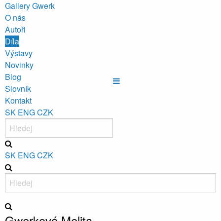
Gallery Gwerk
O nás
Autoři
Díla
Výstavy
Novinky
Blog
Slovník
Kontakt
SK
ENG
CZK
SK
ENG
CZK
Gwerková Melita