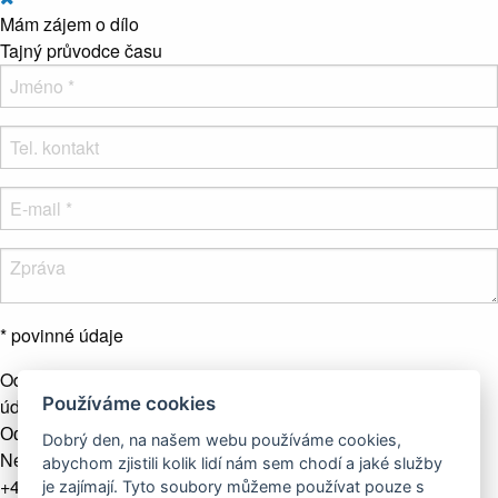
Mám zájem o dílo
Tajný průvodce času
* povinné údaje
Odesláním formuláře souhlasíte se zpracováním osobních
Používáme cookies
údajů.
Více info
Odeslat zprávu
Dobrý den, na našem webu používáme cookies,
Nebo nás kontaktujte telefonicky
abychom zjistili kolik lidí nám sem chodí a jaké služby
+421 907 281 123
je zajímají. Tyto soubory můžeme používat pouze s