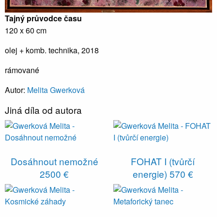
Tajný průvodce času
120 x 60 cm
olej + komb. technika, 2018
rámované
Autor:
Melita Gwerková
Jiná díla od autora
Dosáhnout nemožné
FOHAT I (tvůrčí
2500 €
energie)
570 €