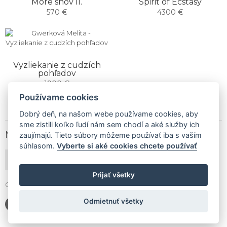
More snov II.
Spirit of Ecstasy
570 €
4300 €
Vyzliekanie z cudzích
pohľadov
1900 €
Používame cookies
Dobrý deň, na našom webe používame cookies, aby
sme zistili koľko ľudí nám sem chodí a aké služby ich
NEWSLETTER
zaujímajú. Tieto súbory môžeme používať iba s vaším
súhlasom.
Vyberte si aké cookies chcete používať
PRIHLÁSIŤ ODBER
Prijať všetky
Gallery Gwerk © Copyright 2017 - 2026 | Dizajn by
4MEMEDIA
Odmietnuť všetky