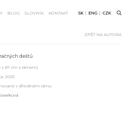
Y
BLOG
SLOVNÍK
KONTAKT
SK
ENG
CZK
ZPĚT NA AUTORA
račných dešťů
0 x 67 cm s rámem)
a, 2025
ámované v dřevěném rámu
 Gwerková