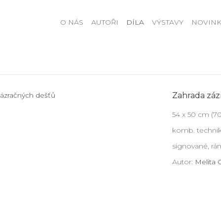
O NÁS
AUTOŘI
DÍLA
VÝSTAVY
NOVINK
Zahrada záz
54 x 50 cm (7
komb. technik
signované, r
Autor:
Melita