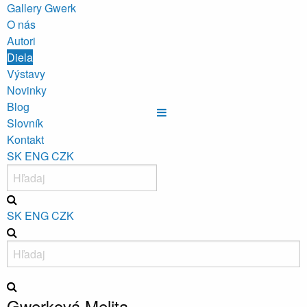
Gallery Gwerk
O nás
Autori
Diela
Výstavy
Novinky
Blog
Slovník
Kontakt
SK
ENG
CZK
SK
ENG
CZK
Gwerková Melita