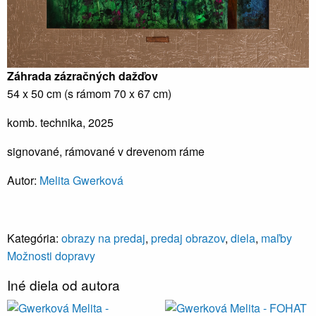
Záhrada zázračných dažďov
54 x 50 cm (s rámom 70 x 67 cm)
komb. technika, 2025
signované, rámované v drevenom ráme
Autor:
Melita Gwerková
Kategória:
obrazy na predaj
,
predaj obrazov
,
diela
,
maľby
Možnosti dopravy
Iné diela od autora