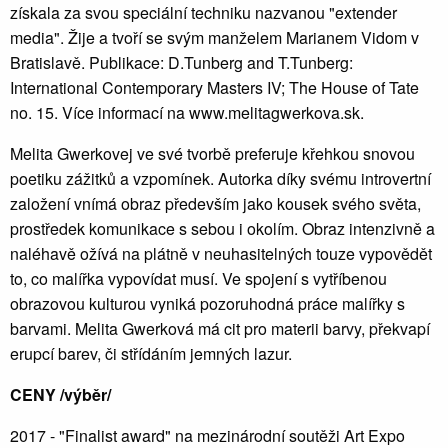
získala za svou speciální techniku nazvanou "extender
media". Žije a tvoří se svým manželem Marianem Vidom v
Bratislavě. Publikace: D.Tunberg and T.Tunberg:
International Contemporary Masters IV; The House of Tate
no. 15. Více informací na www.melitagwerkova.sk.
Melita Gwerkovej ve své tvorbě preferuje křehkou snovou
poetiku zážitků a vzpomínek. Autorka díky svému introvertní
založení vnímá obraz především jako kousek svého světa,
prostředek komunikace s sebou i okolím. Obraz intenzivně a
naléhavě ožívá na plátně v neuhasitelných touze vypovědět
to, co malířka vypovídat musí. Ve spojení s vytříbenou
obrazovou kulturou vyniká pozoruhodná práce malířky s
barvami. Melita Gwerková má cit pro materii barvy, překvapí
erupcí barev, či střídáním jemných lazur.
CENY /výběr/
2017 - "Finalist award" na mezinárodní soutěži Art Expo