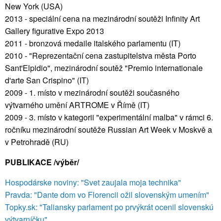
New York (USA)
2013 - speciální cena na mezinárodní soutěži Infinity Art
Gallery figurative Expo 2013
2011 - bronzová medaile italského parlamentu (IT)
2010 - "Reprezentační cena zastupitelstva města Porto
Sant'Elpidio", mezinárodní soutěž "Premio internationale
d'arte San Crispino" (IT)
2009 - 1. místo v mezinárodní soutěži současného
výtvarného umění ARTROME v Římě (IT)
2009 - 3. místo v kategorii "experimentální malba" v rámci 6.
ročníku mezinárodní soutěže Russian Art Week v Moskvě a
v Petrohradě (RU)
PUBLIKACE /výběr/
Hospodárske noviny: "Svet zaujala moja technika"
Pravda: "Dante dom vo Florencii ožil slovenským umením"
Topky.sk: "Taliansky parlament po prvýkrát ocenil slovenskú
výtvarníčku"