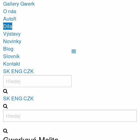
Gallery Gwerk
O nás
Autoři
Díla
Výstavy
Novinky
Blog
Slovník
Kontakt
SK
ENG
CZK
SK
ENG
CZK
Gwerková Melita