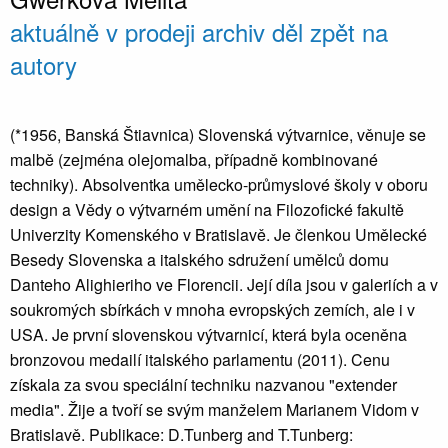
aktuálně v prodeji
archiv děl
zpět na
autory
(*1956, Banská Štiavnica) Slovenská výtvarnice, věnuje se
malbě (zejména olejomalba, případně kombinované
techniky). Absolventka umělecko-průmyslové školy v oboru
design a Vědy o výtvarném umění na Filozofické fakultě
Univerzity Komenského v Bratislavě. Je členkou Umělecké
Besedy Slovenska a italského sdružení umělců domu
Danteho Alighieriho ve Florencii. Její díla jsou v galeriích a v
soukromých sbírkách v mnoha evropských zemích, ale i v
USA. Je první slovenskou výtvarnicí, která byla oceněna
bronzovou medailí italského parlamentu (2011). Cenu
získala za svou speciální techniku nazvanou "extender
media". Žije a tvoří se svým manželem Marianem Vidom v
Bratislavě. Publikace: D.Tunberg and T.Tunberg: