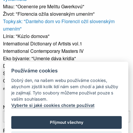
Miau: "Ocenenie pre Melitu Gwerkovú"
Život: "Florencia ožila slovenským umením"
Topky.sk: "Danteho dom vo Florencii ožil slovenským
umením"
Línia: "Kúzlo domova"
International Dictionary of Artists vol.1
International Contemporary Masters IV
Eko bývanie: "Umenie dáva krídla"
Dom a bývanie: "Príbehy na zamyslenie i pohladenie"
Používáme cookies
Sme.sk: "Umenie inšpirované starými Slovanmi vystavia v
Galérii SPP"
Dobrý den, na našem webu používáme cookies,
abychom zjistili kolik lidí nám sem chodí a jaké služby
magazín GUEST: "Krásy života očami Melity Gwerkovej"
je zajímají. Tyto soubory můžeme používat pouze s
vaším souhlasem.
Vyberte si jaké cookies chcete používat
Newsletter
Přijmout všechny
Přihlásit odběr