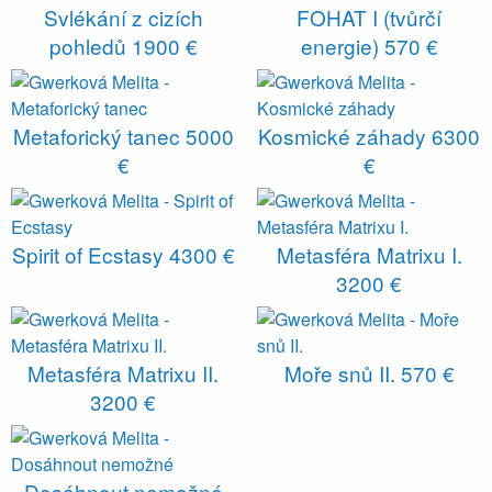
Svlékání z cizích
FOHAT I (tvůrčí
pohledů
1900 €
energie)
570 €
Metaforický tanec
5000
Kosmické záhady
6300
€
€
Spirit of Ecstasy
4300 €
Metasféra Matrixu I.
3200 €
Metasféra Matrixu II.
Moře snů II.
570 €
3200 €
Dosáhnout nemožné